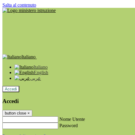
Salta al contenuto
Italiano
Italiano
English
عربى
Accedi
Accedi
button close
×
Nome Utente
Password