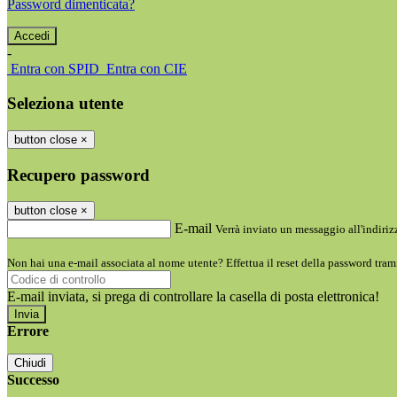
Password dimenticata?
-
Entra con SPID
Entra con CIE
Seleziona utente
button close
×
Recupero password
button close
×
E-mail
Verrà inviato un messaggio all'indirizz
Non hai una e-mail associata al nome utente? Effettua il reset della password tram
E-mail inviata, si prega di controllare la casella di posta elettronica!
Errore
Chiudi
Successo