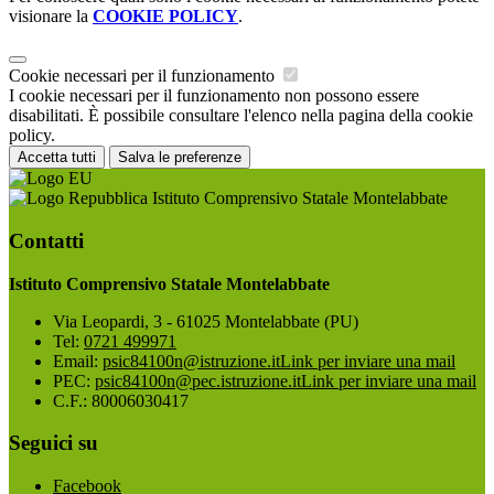
visionare la
COOKIE POLICY
.
Cookie necessari per il funzionamento
I cookie necessari per il funzionamento non possono essere
disabilitati. È possibile consultare l'elenco nella pagina della cookie
policy.
Accetta tutti
Salva le preferenze
Istituto Comprensivo Statale Montelabbate
Contatti
Istituto Comprensivo Statale Montelabbate
Via Leopardi, 3 - 61025 Montelabbate (PU)
Tel:
0721 499971
Email:
psic84100n@istruzione.it
Link per inviare una mail
PEC:
psic84100n@pec.istruzione.it
Link per inviare una mail
C.F.: 80006030417
Seguici su
Facebook