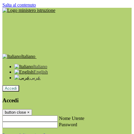
Salta al contenuto
Italiano
Italiano
English
عربى
Accedi
Accedi
button close
×
Nome Utente
Password