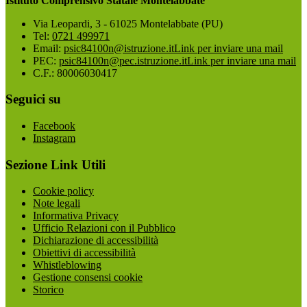
Istituto Comprensivo Statale Montelabbate
Via Leopardi, 3 - 61025 Montelabbate (PU)
Tel:
0721 499971
Email:
psic84100n@istruzione.it
Link per inviare una mail
PEC:
psic84100n@pec.istruzione.it
Link per inviare una mail
C.F.: 80006030417
Seguici su
Facebook
Instagram
Sezione Link Utili
Cookie policy
Note legali
Informativa Privacy
Ufficio Relazioni con il Pubblico
Dichiarazione di accessibilità
Obiettivi di accessibilità
Whistleblowing
Gestione consensi cookie
Storico