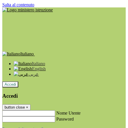
Salta al contenuto
Italiano
Italiano
English
عربى
Accedi
Accedi
button close
×
Nome Utente
Password