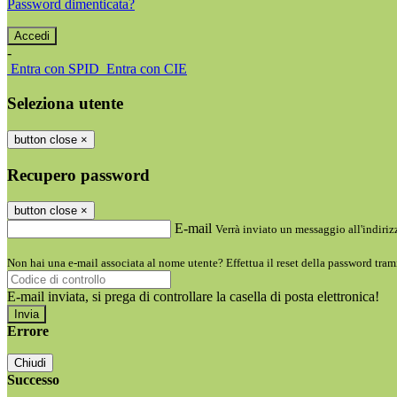
Password dimenticata?
-
Entra con SPID
Entra con CIE
Seleziona utente
button close
×
Recupero password
button close
×
E-mail
Verrà inviato un messaggio all'indirizz
Non hai una e-mail associata al nome utente? Effettua il reset della password tram
E-mail inviata, si prega di controllare la casella di posta elettronica!
Errore
Chiudi
Successo