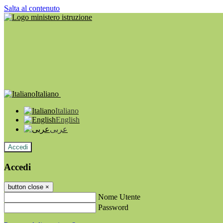
Salta al contenuto
Italiano
Italiano
English
عربى
Accedi
Accedi
button close
×
Nome Utente
Password