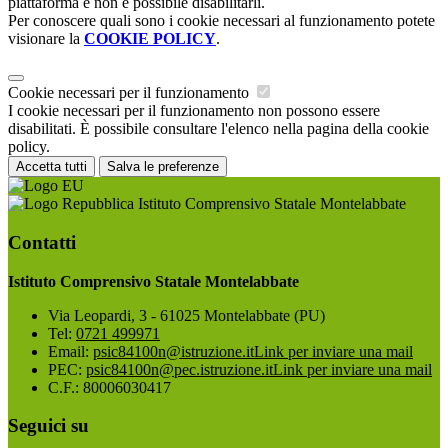
piattaforma e non è possibile disabilitarli.
Per conoscere quali sono i cookie necessari al funzionamento potete
visionare la
COOKIE POLICY
.
Cookie necessari per il funzionamento
I cookie necessari per il funzionamento non possono essere
disabilitati. È possibile consultare l'elenco nella pagina della cookie
policy.
Accetta tutti
Salva le preferenze
Istituto Comprensivo Statale Montelabbate
Contatti
Istituto Comprensivo Statale Montelabbate
Via Leopardi, 3 - 61025 Montelabbate (PU)
Tel:
0721 499971
Email:
psic84100n@istruzione.it
Link per inviare una mail
PEC:
psic84100n@pec.istruzione.it
Link per inviare una mail
C.F.: 80006030417
Seguici su