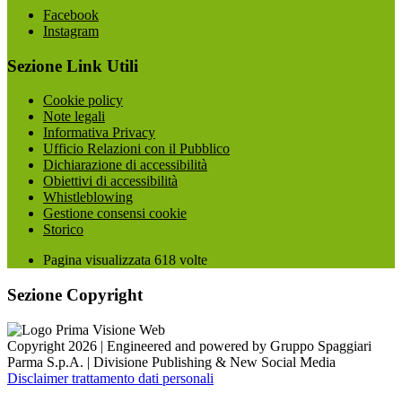
Facebook
Instagram
Sezione Link Utili
Cookie policy
Note legali
Informativa Privacy
Ufficio Relazioni con il Pubblico
Dichiarazione di accessibilità
Obiettivi di accessibilità
Whistleblowing
Gestione consensi cookie
Storico
Pagina visualizzata
618
volte
Sezione Copyright
Copyright 2026 | Engineered and powered by Gruppo Spaggiari
Parma S.p.A. | Divisione Publishing & New Social Media
Disclaimer trattamento dati personali