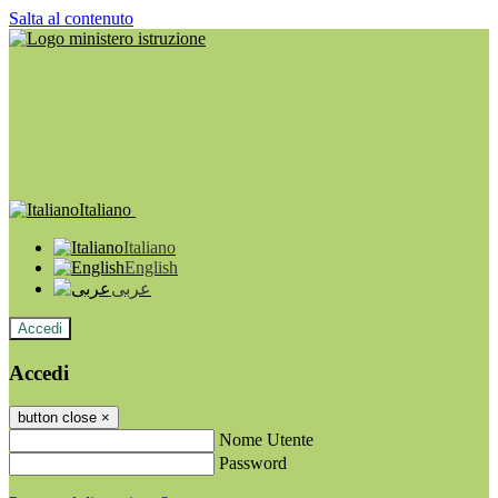
Salta al contenuto
Italiano
Italiano
English
عربى
Accedi
Accedi
button close
×
Nome Utente
Password