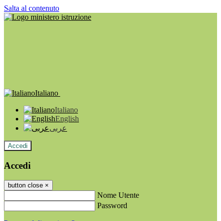
Salta al contenuto
Italiano
Italiano
English
عربى
Accedi
Accedi
button close
×
Nome Utente
Password