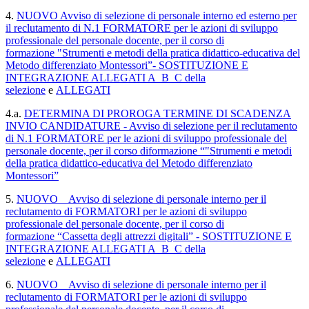
4.
NUOVO Avviso di selezione di personale interno ed esterno per
il reclutamento di N.1 FORMATORE per le azioni di sviluppo
professionale del personale docente, per il corso di
formazione
"Strumenti e metodi della pratica didattico-educativa del
Metodo differenziato Montessori
”
-
SOSTITUZIONE E
INTEGRAZIONE ALLEGATI A_B_C della
selezione
e
ALLEGATI
4.a.
DETERMINA DI PROROGA TERMINE DI SCADENZA
INVIO CANDIDATURE - Avviso di selezione per il reclutamento
di N.1 FORMATORE per le azioni di sviluppo professionale del
personale docente, per il corso diformazione “
"Strumenti e metodi
della pratica didattico-
educativa del Metodo differenziato
Montessori”
5.
NUOVO _ Avviso di selezione di personale interno per il
reclutamento di FORMATORI per le azioni di sviluppo
professionale del personale docente, per il corso di
formazione
“Cassetta degli attrezzi digitali”
-
SOSTITUZIONE E
INTEGRAZIONE ALLEGATI A_B_C della
selezione
e
ALLEGATI
6.
NUOVO _ Avviso di selezione di personale interno per il
reclutamento di FORMATORI per le azioni di sviluppo