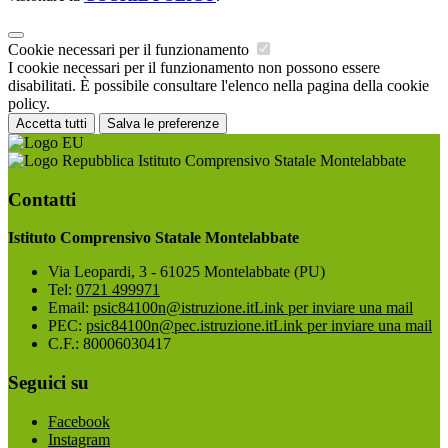
Cookie necessari per il funzionamento
I cookie necessari per il funzionamento non possono essere
disabilitati. È possibile consultare l'elenco nella pagina della cookie
policy.
Accetta tutti
Salva le preferenze
Istituto Comprensivo Statale Montelabbate
Contatti
Istituto Comprensivo Statale Montelabbate
Via Leopardi, 3 - 61025 Montelabbate (PU)
Tel:
0721 499971
Email:
psic84100n@istruzione.it
Link per inviare una mail
PEC:
psic84100n@pec.istruzione.it
Link per inviare una mail
C.F.: 80006030417
Seguici su
Facebook
Instagram