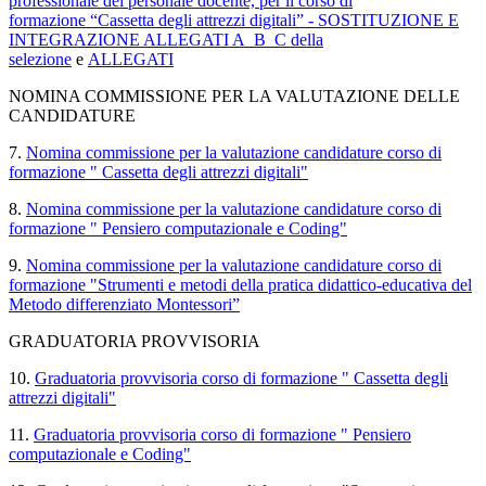
professionale del personale docente, per il corso di
formazione
“Cassetta degli attrezzi digitali”
-
SOSTITUZIONE E
INTEGRAZIONE ALLEGATI A_B_C della
selezione
e
ALLEGATI
NOMINA COMMISSIONE PER LA VALUTAZIONE DELLE
CANDIDATURE
7.
Nomina commissione per la valutazione candidature corso di
formazione " Cassetta degli attrezzi digitali"
8.
Nomina commissione per la valutazione candidature corso di
formazione " Pensiero computazionale e Coding"
9.
Nomina commissione per la valutazione candidature corso di
formazione
"Strumenti e metodi della pratica didattico-educativa del
Metodo differenziato Montessori”
GRADUATORIA PROVVISORIA
10.
Graduatoria provvisoria corso di formazione " Cassetta degli
attrezzi digitali"
11.
Graduatoria provvisoria
corso di formazione " Pensiero
computazionale e Coding"