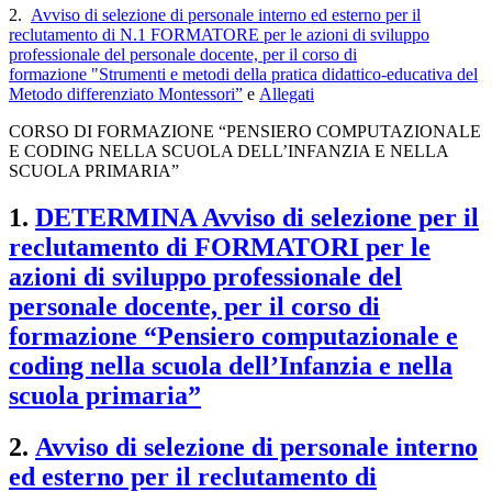
2.
Avviso di selezione di personale interno ed esterno per il
reclutamento di N.1 FORMATORE per le azioni di sviluppo
professionale del personale docente, per il corso di
formazione
"Strumenti e metodi della pratica didattico-educativa del
Metodo differenziato Montessori
”
e
Allegati
CORSO DI FORMAZIONE
“PENSIERO COMPUTAZIONALE
E CODING NELLA SCUOLA DELL’INFANZIA E NELLA
SCUOLA PRIMARIA”
1.
DETERMINA Avviso di selezione per il
reclutamento di FORMATORI per le
azioni di sviluppo professionale del
personale docente, per il corso di
formazione
“Pensiero computazionale e
coding nella scuola dell’Infanzia e nella
scuola primaria”
2.
Avviso di selezione di personale interno
ed esterno per il reclutamento di