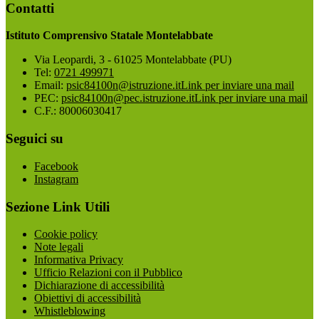
Contatti
Istituto Comprensivo Statale Montelabbate
Via Leopardi, 3 - 61025 Montelabbate (PU)
Tel:
0721 499971
Email:
psic84100n@istruzione.it
Link per inviare una mail
PEC:
psic84100n@pec.istruzione.it
Link per inviare una mail
C.F.: 80006030417
Seguici su
Facebook
Instagram
Sezione Link Utili
Cookie policy
Note legali
Informativa Privacy
Ufficio Relazioni con il Pubblico
Dichiarazione di accessibilità
Obiettivi di accessibilità
Whistleblowing