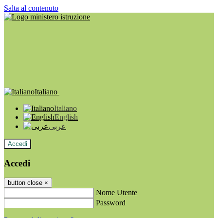
Salta al contenuto
Italiano
Italiano
English
عربى
Accedi
Accedi
button close
×
Nome Utente
Password