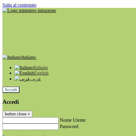
Salta al contenuto
Italiano
Italiano
English
عربى
Accedi
Accedi
button close
×
Nome Utente
Password