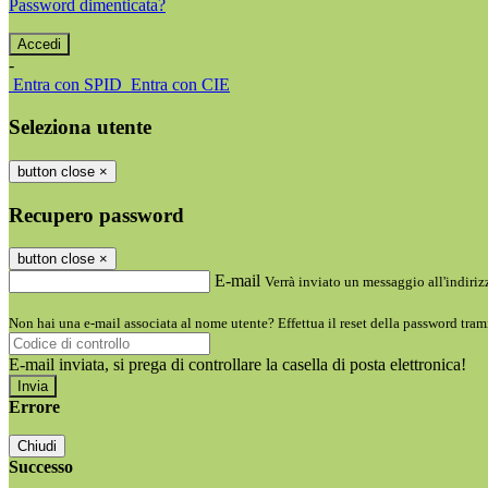
Password dimenticata?
-
Entra con SPID
Entra con CIE
Seleziona utente
button close
×
Recupero password
button close
×
E-mail
Verrà inviato un messaggio all'indirizz
Non hai una e-mail associata al nome utente? Effettua il reset della password tram
E-mail inviata, si prega di controllare la casella di posta elettronica!
Errore
Chiudi
Successo