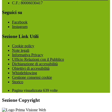
C.F.: 80006030417
Seguici su
Facebook
Instagram
Sezione Link Utili
Cookie policy
Note legali
Informativa Privacy
Ufficio Relazioni con il Pubblico
Dichiarazione di accessibilità
Obiettivi di accessibilità
Whistleblowing
Gestione consensi cookie
Storico
Pagina visualizzata
639
volte
Sezione Copyright