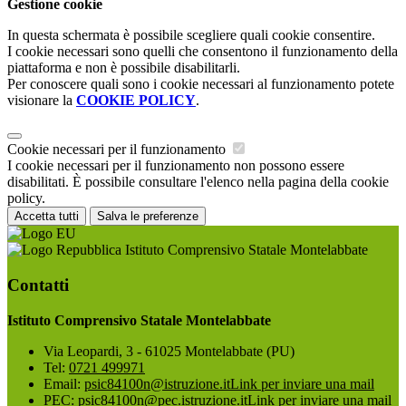
Gestione cookie
In questa schermata è possibile scegliere quali cookie consentire.
I cookie necessari sono quelli che consentono il funzionamento della
piattaforma e non è possibile disabilitarli.
Per conoscere quali sono i cookie necessari al funzionamento potete
visionare la
COOKIE POLICY
.
Cookie necessari per il funzionamento
I cookie necessari per il funzionamento non possono essere
disabilitati. È possibile consultare l'elenco nella pagina della cookie
policy.
Accetta tutti
Salva le preferenze
Istituto Comprensivo Statale Montelabbate
Contatti
Istituto Comprensivo Statale Montelabbate
Via Leopardi, 3 - 61025 Montelabbate (PU)
Tel:
0721 499971
Email:
psic84100n@istruzione.it
Link per inviare una mail
PEC:
psic84100n@pec.istruzione.it
Link per inviare una mail