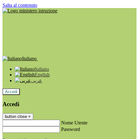
Salta al contenuto
Italiano
Italiano
English
عربى
Accedi
Accedi
button close
×
Nome Utente
Password