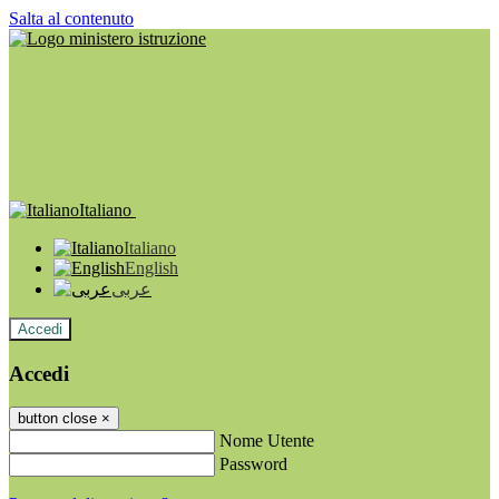
Salta al contenuto
Italiano
Italiano
English
عربى
Accedi
Accedi
button close
×
Nome Utente
Password