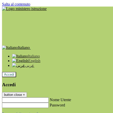
Salta al contenuto
Italiano
Italiano
English
عربى
Accedi
Accedi
button close
×
Nome Utente
Password