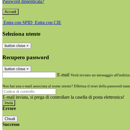
Password dimenticata?
-
Entra con SPID
Entra con CIE
Seleziona utente
button close
×
Recupero password
button close
×
E-mail
Verrà inviato un messaggio all'indirizz
Non hai una e-mail associata al nome utente? Effettua il reset della password tram
E-mail inviata, si prega di controllare la casella di posta elettronica!
Errore
Chiudi
Successo