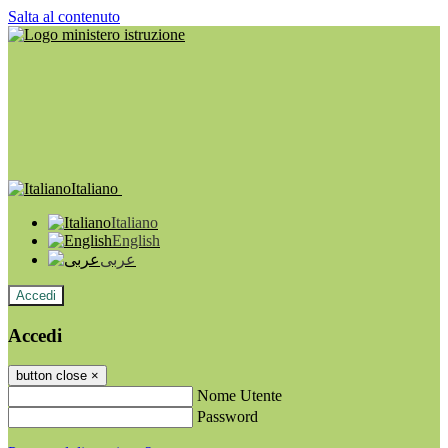
Salta al contenuto
Italiano
Italiano
English
عربى
Accedi
Accedi
button close
×
Nome Utente
Password