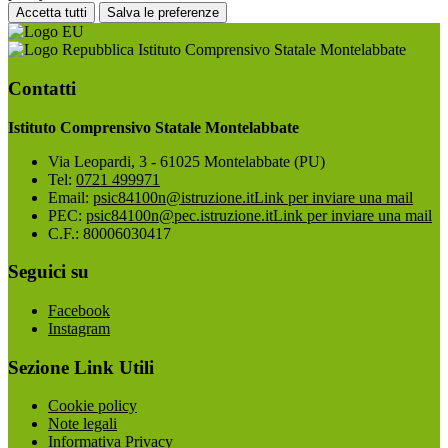
Accetta tutti
Salva le preferenze
Istituto Comprensivo Statale Montelabbate
Contatti
Istituto Comprensivo Statale Montelabbate
Via Leopardi, 3 - 61025 Montelabbate (PU)
Tel:
0721 499971
Email:
psic84100n@istruzione.it
Link per inviare una mail
PEC:
psic84100n@pec.istruzione.it
Link per inviare una mail
C.F.: 80006030417
Seguici su
Facebook
Instagram
Sezione Link Utili
Cookie policy
Note legali
Informativa Privacy