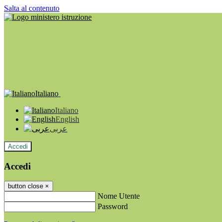
Salta al contenuto
Italiano
Italiano
English
عربى
Accedi
Accedi
button close
×
Nome Utente
Password