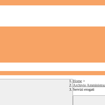
Home
>
Archivio Amministraz
Servizi erogati