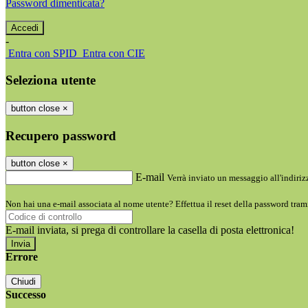
Password dimenticata?
-
Entra con SPID
Entra con CIE
Seleziona utente
button close
×
Recupero password
button close
×
E-mail
Verrà inviato un messaggio all'indirizz
Non hai una e-mail associata al nome utente? Effettua il reset della password tram
E-mail inviata, si prega di controllare la casella di posta elettronica!
Errore
Chiudi
Successo