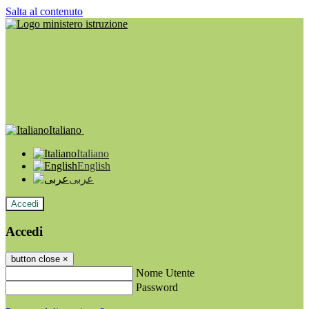
Salta al contenuto
Italiano
Italiano
English
عربى
Accedi
Accedi
button close
×
Nome Utente
Password