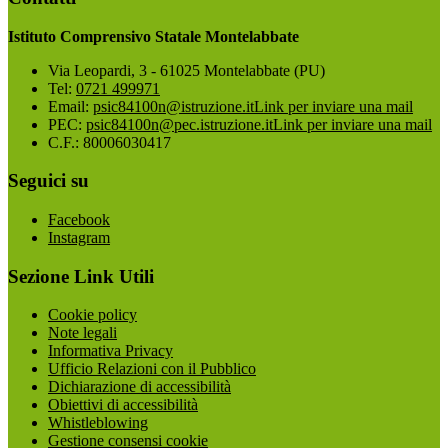
Istituto Comprensivo Statale Montelabbate
Via Leopardi, 3 - 61025 Montelabbate (PU)
Tel:
0721 499971
Email:
psic84100n@istruzione.it
Link per inviare una mail
PEC:
psic84100n@pec.istruzione.it
Link per inviare una mail
C.F.: 80006030417
Seguici su
Facebook
Instagram
Sezione Link Utili
Cookie policy
Note legali
Informativa Privacy
Ufficio Relazioni con il Pubblico
Dichiarazione di accessibilità
Obiettivi di accessibilità
Whistleblowing
Gestione consensi cookie