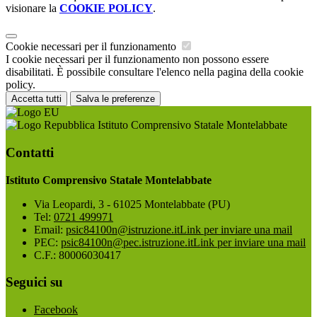
visionare la
COOKIE POLICY
.
Cookie necessari per il funzionamento
I cookie necessari per il funzionamento non possono essere
disabilitati. È possibile consultare l'elenco nella pagina della cookie
policy.
Accetta tutti
Salva le preferenze
Istituto Comprensivo Statale Montelabbate
Contatti
Istituto Comprensivo Statale Montelabbate
Via Leopardi, 3 - 61025 Montelabbate (PU)
Tel:
0721 499971
Email:
psic84100n@istruzione.it
Link per inviare una mail
PEC:
psic84100n@pec.istruzione.it
Link per inviare una mail
C.F.: 80006030417
Seguici su
Facebook