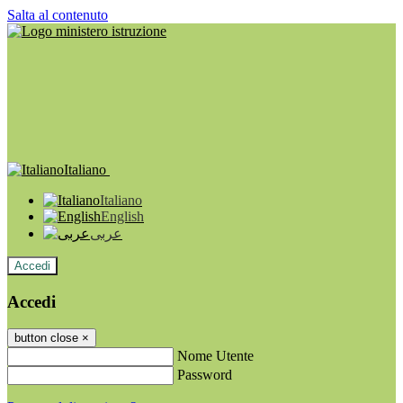
Salta al contenuto
Italiano
Italiano
English
عربى
Accedi
Accedi
button close
×
Nome Utente
Password