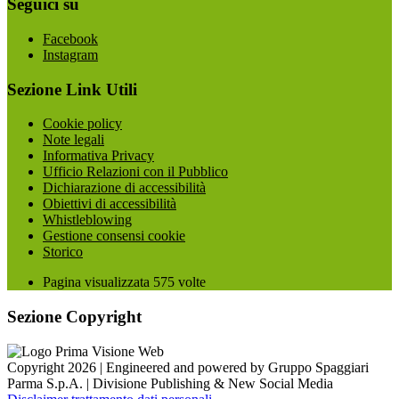
Seguici su
Facebook
Instagram
Sezione Link Utili
Cookie policy
Note legali
Informativa Privacy
Ufficio Relazioni con il Pubblico
Dichiarazione di accessibilità
Obiettivi di accessibilità
Whistleblowing
Gestione consensi cookie
Storico
Pagina visualizzata
575
volte
Sezione Copyright
Copyright 2026 | Engineered and powered by Gruppo Spaggiari
Parma S.p.A. | Divisione Publishing & New Social Media