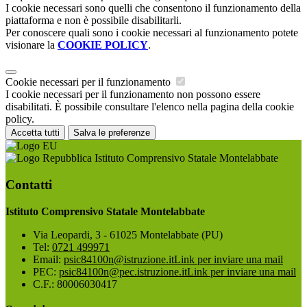
I cookie necessari sono quelli che consentono il funzionamento della
piattaforma e non è possibile disabilitarli.
Per conoscere quali sono i cookie necessari al funzionamento potete
visionare la
COOKIE POLICY
.
Cookie necessari per il funzionamento
I cookie necessari per il funzionamento non possono essere
disabilitati. È possibile consultare l'elenco nella pagina della cookie
policy.
Accetta tutti
Salva le preferenze
Istituto Comprensivo Statale Montelabbate
Contatti
Istituto Comprensivo Statale Montelabbate
Via Leopardi, 3 - 61025 Montelabbate (PU)
Tel:
0721 499971
Email:
psic84100n@istruzione.it
Link per inviare una mail
PEC:
psic84100n@pec.istruzione.it
Link per inviare una mail
C.F.: 80006030417