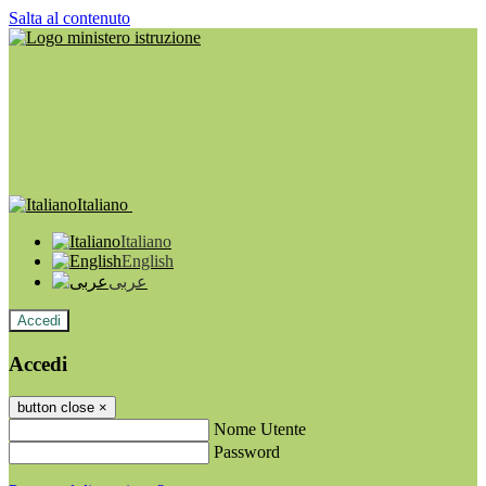
Salta al contenuto
Italiano
Italiano
English
عربى
Accedi
Accedi
button close
×
Nome Utente
Password