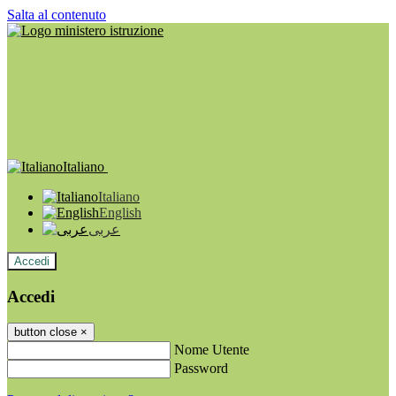
Salta al contenuto
Italiano
Italiano
English
عربى
Accedi
Accedi
button close
×
Nome Utente
Password