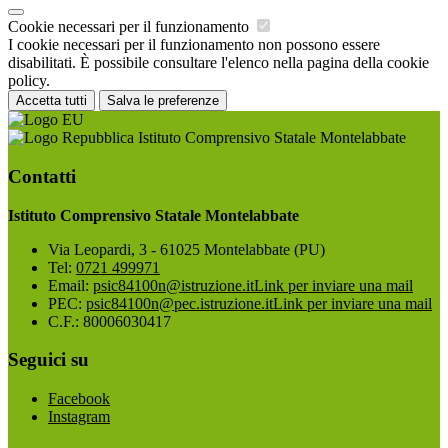
Cookie necessari per il funzionamento
I cookie necessari per il funzionamento non possono essere
disabilitati. È possibile consultare l'elenco nella pagina della cookie
policy.
Accetta tutti
Salva le preferenze
Istituto Comprensivo Statale Montelabbate
Contatti
Istituto Comprensivo Statale Montelabbate
Via Leopardi, 3 - 61025 Montelabbate (PU)
Tel:
0721 499971
Email:
psic84100n@istruzione.it
Link per inviare una mail
PEC:
psic84100n@pec.istruzione.it
Link per inviare una mail
C.F.: 80006030417
Seguici su
Facebook
Instagram