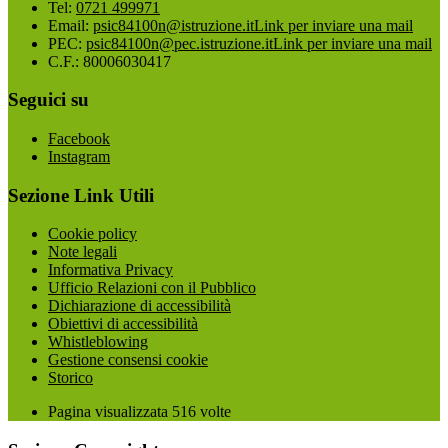
Tel:
0721 499971
Email:
psic84100n@istruzione.it
Link per inviare una mail
PEC:
psic84100n@pec.istruzione.it
Link per inviare una mail
C.F.: 80006030417
Seguici su
Facebook
Instagram
Sezione Link Utili
Cookie policy
Note legali
Informativa Privacy
Ufficio Relazioni con il Pubblico
Dichiarazione di accessibilità
Obiettivi di accessibilità
Whistleblowing
Gestione consensi cookie
Storico
Pagina visualizzata
516
volte