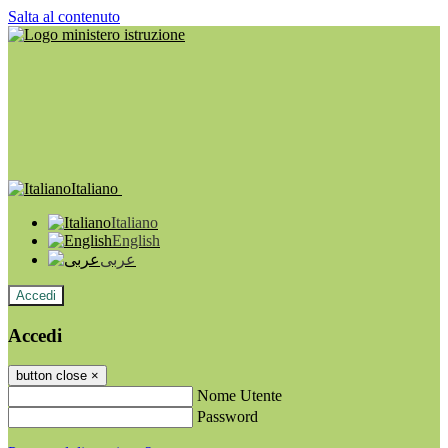
Salta al contenuto
Italiano
Italiano
English
عربى
Accedi
Accedi
button close
×
Nome Utente
Password