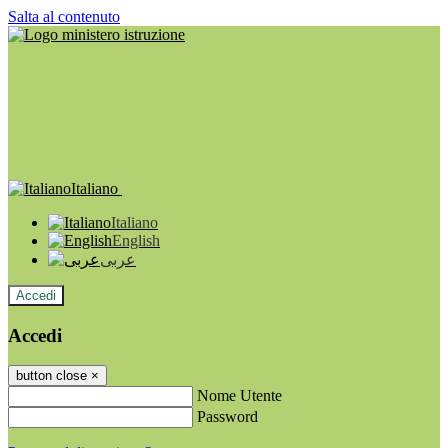
Salta al contenuto
Italiano
Italiano
English
عربى
Accedi
Accedi
button close
×
Nome Utente
Password