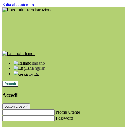
Salta al contenuto
Italiano
Italiano
English
عربى
Accedi
Accedi
button close
×
Nome Utente
Password