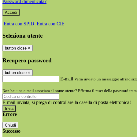
Password dimenticata?
-
Entra con SPID
Entra con CIE
Seleziona utente
button close
×
Recupero password
button close
×
E-mail
Verrà inviato un messaggio all'indirizz
Non hai una e-mail associata al nome utente? Effettua il reset della password tram
E-mail inviata, si prega di controllare la casella di posta elettronica!
Errore
Chiudi
Successo