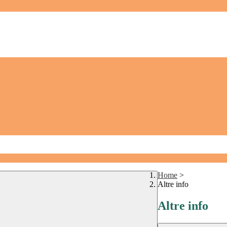
Home
>
Altre info
Altre info