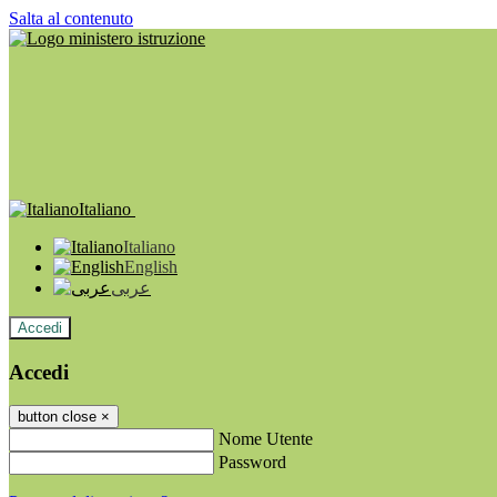
Salta al contenuto
Italiano
Italiano
English
عربى
Accedi
Accedi
button close
×
Nome Utente
Password