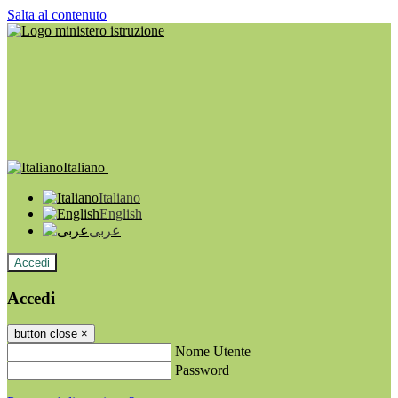
Salta al contenuto
Italiano
Italiano
English
عربى
Accedi
Accedi
button close
×
Nome Utente
Password