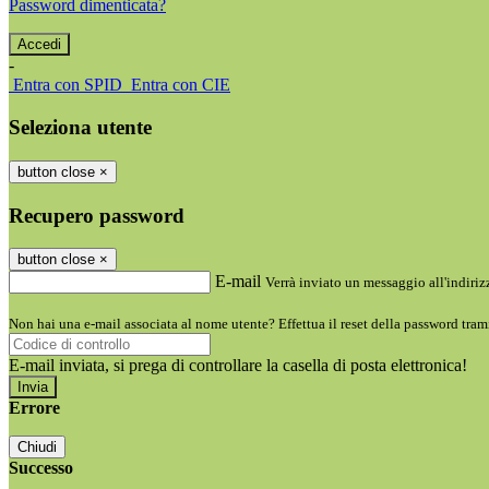
Password dimenticata?
-
Entra con SPID
Entra con CIE
Seleziona utente
button close
×
Recupero password
button close
×
E-mail
Verrà inviato un messaggio all'indirizz
Non hai una e-mail associata al nome utente? Effettua il reset della password tram
E-mail inviata, si prega di controllare la casella di posta elettronica!
Errore
Chiudi
Successo