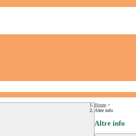
Home
>
Altre info
Altre info