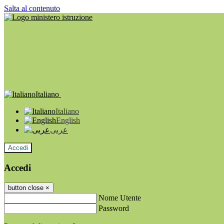
Salta al contenuto
Italiano
Italiano
English
عربى
Accedi
Accedi
button close
×
Nome Utente
Password