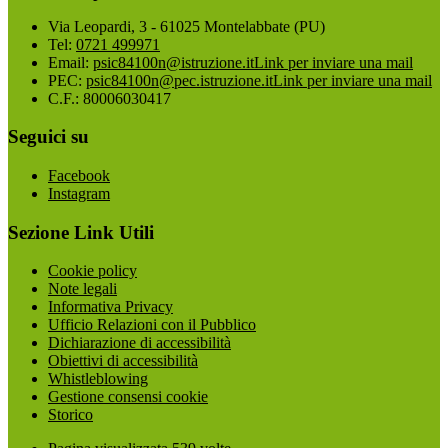
Via Leopardi, 3 - 61025 Montelabbate (PU)
Tel:
0721 499971
Email:
psic84100n@istruzione.it
Link per inviare una mail
PEC:
psic84100n@pec.istruzione.it
Link per inviare una mail
C.F.: 80006030417
Seguici su
Facebook
Instagram
Sezione Link Utili
Cookie policy
Note legali
Informativa Privacy
Ufficio Relazioni con il Pubblico
Dichiarazione di accessibilità
Obiettivi di accessibilità
Whistleblowing
Gestione consensi cookie
Storico