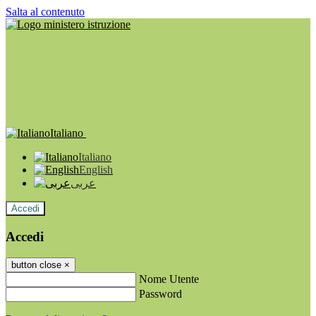
Salta al contenuto
Italiano
Italiano
English
عربى
Accedi
Accedi
button close
×
Nome Utente
Password