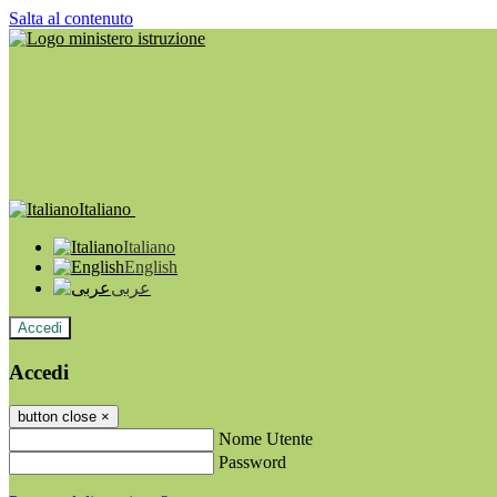
Salta al contenuto
Italiano
Italiano
English
عربى
Accedi
Accedi
button close
×
Nome Utente
Password