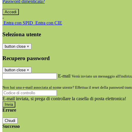
Password dimenticata?
-
Entra con SPID
Entra con CIE
Seleziona utente
button close
×
Recupero password
button close
×
E-mail
Verrà inviato un messaggio all'indirizz
Non hai una e-mail associata al nome utente? Effettua il reset della password tram
E-mail inviata, si prega di controllare la casella di posta elettronica!
Errore
Chiudi
Successo