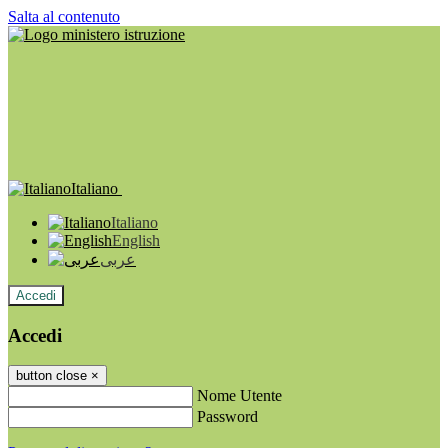
Salta al contenuto
Italiano
Italiano
English
عربى
Accedi
Accedi
button close
×
Nome Utente
Password