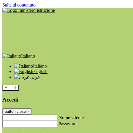
Salta al contenuto
Italiano
Italiano
English
عربى
Accedi
Accedi
button close
×
Nome Utente
Password