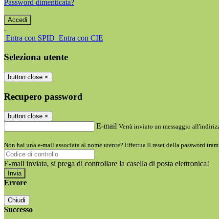
Password dimenticata?
-
Entra con SPID
Entra con CIE
Seleziona utente
button close
×
Recupero password
button close
×
E-mail
Verrà inviato un messaggio all'indirizz
Non hai una e-mail associata al nome utente? Effettua il reset della password tram
E-mail inviata, si prega di controllare la casella di posta elettronica!
Errore
Chiudi
Successo