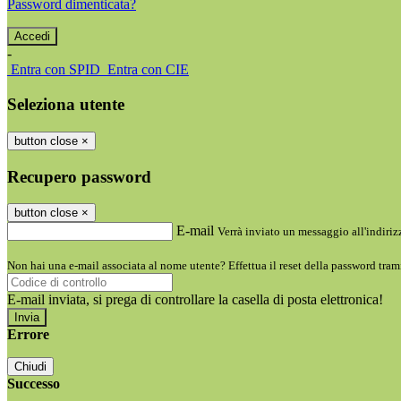
Password dimenticata?
-
Entra con SPID
Entra con CIE
Seleziona utente
button close
×
Recupero password
button close
×
E-mail
Verrà inviato un messaggio all'indirizz
Non hai una e-mail associata al nome utente? Effettua il reset della password tram
E-mail inviata, si prega di controllare la casella di posta elettronica!
Errore
Chiudi
Successo