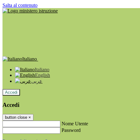
Salta al contenuto
Italiano
Italiano
English
عربى
Accedi
Accedi
button close
×
Nome Utente
Password