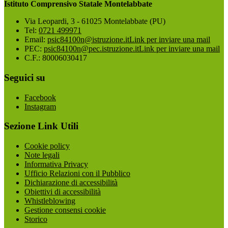
Istituto Comprensivo Statale Montelabbate
Via Leopardi, 3 - 61025 Montelabbate (PU)
Tel:
0721 499971
Email:
psic84100n@istruzione.it
Link per inviare una mail
PEC:
psic84100n@pec.istruzione.it
Link per inviare una mail
C.F.: 80006030417
Seguici su
Facebook
Instagram
Sezione Link Utili
Cookie policy
Note legali
Informativa Privacy
Ufficio Relazioni con il Pubblico
Dichiarazione di accessibilità
Obiettivi di accessibilità
Whistleblowing
Gestione consensi cookie
Storico