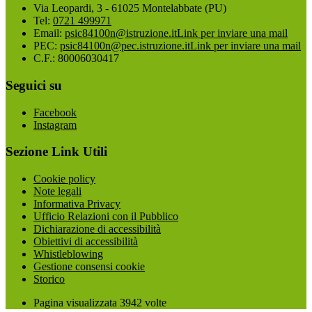
Via Leopardi, 3 - 61025 Montelabbate (PU)
Tel:
0721 499971
Email:
psic84100n@istruzione.it
Link per inviare una mail
PEC:
psic84100n@pec.istruzione.it
Link per inviare una mail
C.F.: 80006030417
Seguici su
Facebook
Instagram
Sezione Link Utili
Cookie policy
Note legali
Informativa Privacy
Ufficio Relazioni con il Pubblico
Dichiarazione di accessibilità
Obiettivi di accessibilità
Whistleblowing
Gestione consensi cookie
Storico
Pagina visualizzata
3942
volte