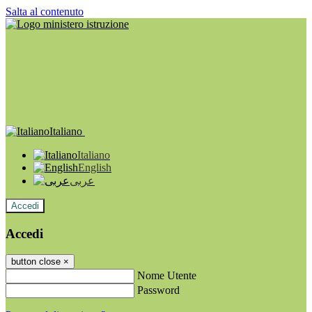
Salta al contenuto
Italiano
Italiano
English
عربى
Accedi
Accedi
button close
×
Nome Utente
Password