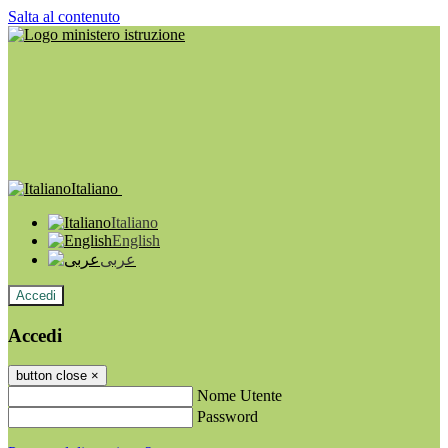
Salta al contenuto
Italiano
Italiano
English
عربى
Accedi
Accedi
button close
×
Nome Utente
Password