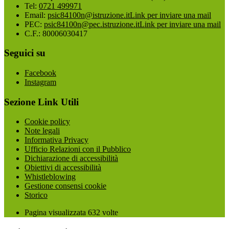
Tel:
0721 499971
Email:
psic84100n@istruzione.it
Link per inviare una mail
PEC:
psic84100n@pec.istruzione.it
Link per inviare una mail
C.F.: 80006030417
Seguici su
Facebook
Instagram
Sezione Link Utili
Cookie policy
Note legali
Informativa Privacy
Ufficio Relazioni con il Pubblico
Dichiarazione di accessibilità
Obiettivi di accessibilità
Whistleblowing
Gestione consensi cookie
Storico
Pagina visualizzata
632
volte