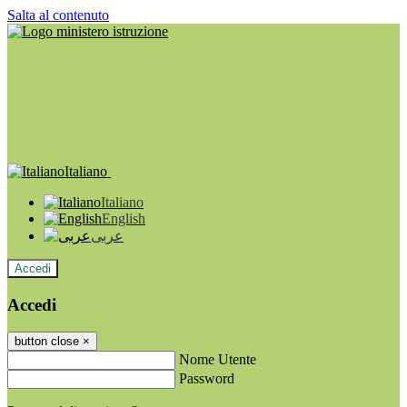
Salta al contenuto
Italiano
Italiano
English
عربى
Accedi
Accedi
button close
×
Nome Utente
Password