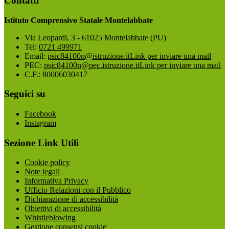
Contatti
Istituto Comprensivo Statale Montelabbate
Via Leopardi, 3 - 61025 Montelabbate (PU)
Tel:
0721 499971
Email:
psic84100n@istruzione.it
Link per inviare una mail
PEC:
psic84100n@pec.istruzione.it
Link per inviare una mail
C.F.: 80006030417
Seguici su
Facebook
Instagram
Sezione Link Utili
Cookie policy
Note legali
Informativa Privacy
Ufficio Relazioni con il Pubblico
Dichiarazione di accessibilità
Obiettivi di accessibilità
Whistleblowing
Gestione consensi cookie